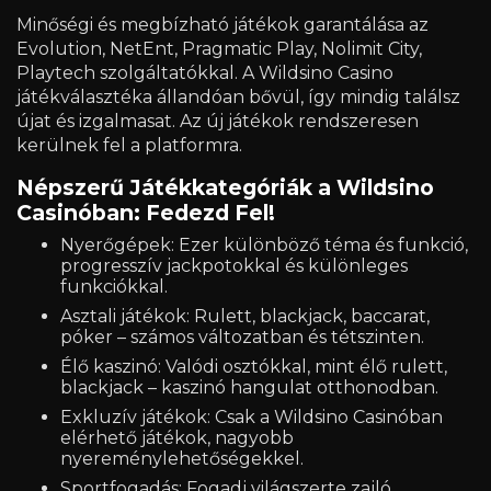
Minőségi és megbízható játékok garantálása az
Evolution, NetEnt, Pragmatic Play, Nolimit City,
Playtech szolgáltatókkal. A Wildsino Casino
játékválasztéka állandóan bővül, így mindig találsz
újat és izgalmasat. Az új játékok rendszeresen
kerülnek fel a platformra.
Népszerű Játékkategóriák a Wildsino
Casinóban: Fedezd Fel!
Nyerőgépek: Ezer különböző téma és funkció,
progresszív jackpotokkal és különleges
funkciókkal.
Asztali játékok: Rulett, blackjack, baccarat,
póker – számos változatban és tétszinten.
Élő kaszinó: Valódi osztókkal, mint élő rulett,
blackjack – kaszinó hangulat otthonodban.
Exkluzív játékok: Csak a Wildsino Casinóban
elérhető játékok, nagyobb
nyereménylehetőségekkel.
Sportfogadás: Fogadj világszerte zajló