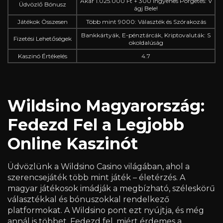
Akár 1.025.000 Ft + 300 Ingyenes Pörgetés: V
Üdvözlő Bónusz
ágj Bele!
Játékok Összesen
Több mint 9000: Választék és Szórakozás
Bankkártyák, E-pénztárcák, Kriptovaluták: S
Fizetési Lehetőségek
okoldalúság
Kaszinó Értékelés
4.7
Wildsino Magyarország:
Fedezd Fel a Legjobb
Online Kaszinót
Üdvözlünk a Wildsino Casino világában, ahol a
szerencsejáték több mint játék – életérzés. A
magyar játékosok imádják a megbízható, széleskörű
választékkal és bónuszokkal rendelkező
platformokat. A Wildsino pont ezt nyújtja, és még
annál is többet. Fedezd fel, miért érdemes a