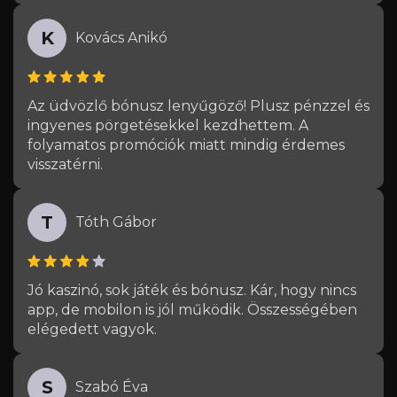
K
Kovács Anikó
Az üdvözlő bónusz lenyűgöző! Plusz pénzzel és
ingyenes pörgetésekkel kezdhettem. A
folyamatos promóciók miatt mindig érdemes
visszatérni.
T
Tóth Gábor
Jó kaszinó, sok játék és bónusz. Kár, hogy nincs
app, de mobilon is jól működik. Összességében
elégedett vagyok.
S
Szabó Éva