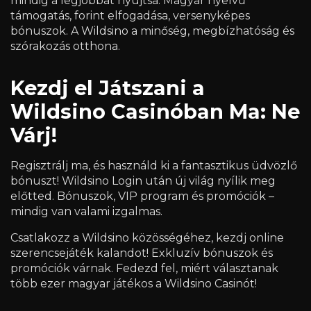
mindig a legjobbat nyújtsa. Magyar nyelvű
támogatás, forint elfogadása, versenyképes
bónuszok. A Wildsino a minőség, megbízhatóság és
szórakozás otthona.
Kezdj el Játszani a
Wildsino Casinóban Ma: Ne
Várj!
Regisztrálj ma, és használd ki a fantasztikus üdvözlő
bónuszt! Wildsino Login után új világ nyílik meg
előtted. Bónuszok, VIP program és promóciók –
mindig van valami izgalmas.
Csatlakozz a Wildsino közösségéhez, kezdj online
szerencsejáték kalandot! Exkluzív bónuszok és
promóciók várnak. Fedezd fel, miért választanak
több ezer magyar játékos a Wildsino Casinót!