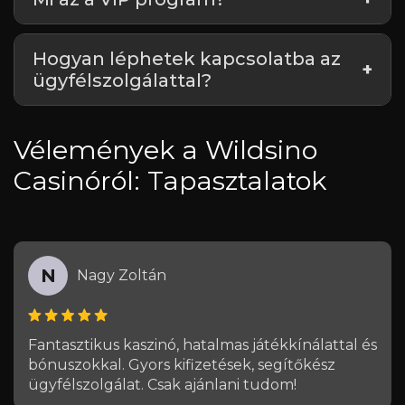
eszközön.
5 szintes VIP program valódi pénzben játszó
játékosoknak, exkluzív bónuszokkal és
Hogyan léphetek kapcsolatba az
előnyökkel.
ügyfélszolgálattal?
Ügyfélszolgálat 24/7 elérhető élő chaten és e-
mailben, magyar nyelven is.
Vélemények a Wildsino
Casinóról: Tapasztalatok
N
Nagy Zoltán
Fantasztikus kaszinó, hatalmas játékkínálattal és
bónuszokkal. Gyors kifizetések, segítőkész
ügyfélszolgálat. Csak ajánlani tudom!