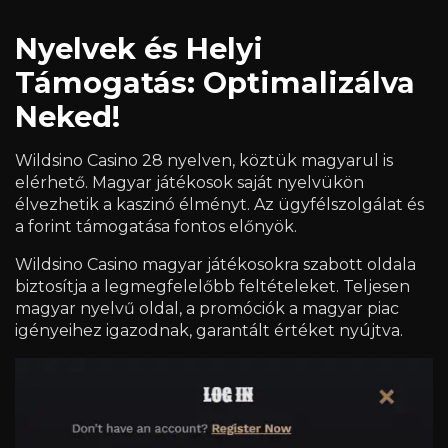
Nyelvek és Helyi
Támogatás: Optimalizálva
Neked!
Wildsino Casino 28 nyelven, köztük magyarul is
elérhető. Magyar játékosok saját nyelvükön
élvezhetik a kaszinó élményt. Az ügyfélszolgálat és
a forint támogatása fontos előnyök.
Wildsino Casino magyar játékosokra szabott oldala
biztosítja a legmegfelelőbb feltételeket. Teljesen
magyar nyelvű oldal, a promóciók a magyar piac
igényeihez igazodnak, garantált értéket nyújtva.